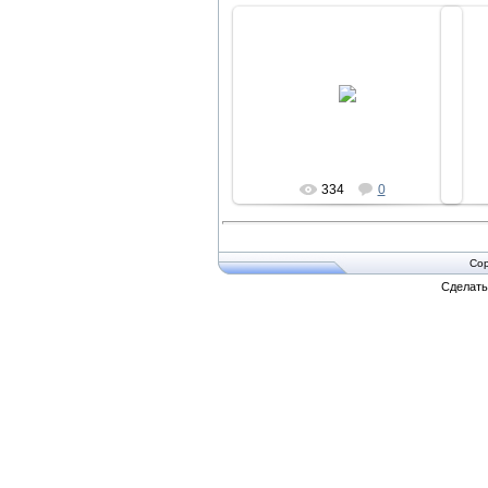
28.08.2010
pir
334
0
Cop
Сделат