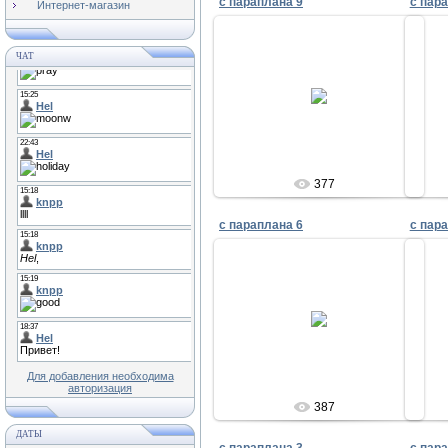
c параплана 9
c пар
Интернет-магазин
ЧАТ
01.10.2010
Admin
377
c параплана 6
c пар
01.10.2010
Admin
Для добавления необходима
авторизация
387
ДАТЫ