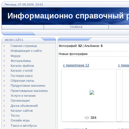
Пятница, 07.08.2026, 23:01
Информационно справочный р
ГЛАВНАЯ
МЕНЮ САЙТА
Главная страница
Фотографий:
52
| Альбомов:
5
Информация о сайте
Новые фотографии
Форум
Фотоальбомы
c параплана 12
c пар
Каталог файлов
Каталог статей
Гостевая книга
Обратная связь
Продуктовые магазины
01.10.2010
Промтоварные магазины
Услуги и питание
Admin
Организации
Доска объявлений
Каталог сайтов
Тесты
384
Онлайн игры
Такси и автобусы