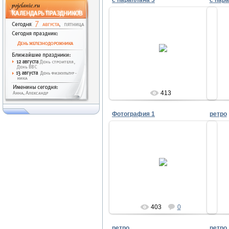
c параплана 3
c пар
01.10.2010
Admin
413
Фотография 1
ретро
26.09.2010
pir
403
0
ретро
ретро