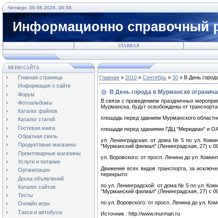
Четверг, 06.08.2026, 06:58
Информационно справочный р
ГЛАВНАЯ
МЕНЮ САЙТА
Главная страница
Главная
»
2010
»
Сентябрь
»
30
» В День город
Информация о сайте
В День города в Мурманске огранич
Форум
В связи с проведением праздничных мероприя
Фотоальбомы
Мурманска, будут освобождены от транспорта
Каталог файлов
площадь перед зданием Мурманского областног
Каталог статей
Гостевая книга
площади перед зданиями ГДЦ "Меридиан" и ОАО
Обратная связь
ул. Ленинградская: от дома № 5 по ул. Ком
Продуктовые магазины
"Мурманский филиал" (Ленинградская, 27) с 00
Промтоварные магазины
ул. Воровского: от просп. Ленина до ул. Коминт
Услуги и питание
Движение всех видов транспорта, за исключ
Организации
перекрыто:
Доска объявлений
по ул. Ленинградской: от дома № 5 по ул. Ко
Каталог сайтов
"Мурманский филиал" (Ленинградская, 27) с 00
Тесты
по ул. Воровского: от просп. Ленина до ул. Ком
Онлайн игры
Такси и автобусы
Источник : http://www.murman.ru