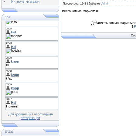
Интернет-магазин
Просмотров
: 1248 |
Добавил
:
Admin
Всего комментариев
:
0
ЧАТ
Добавлять комментарии могу
[
Р
Cop
Для добавления необходима
авторизация
ДАТЫ