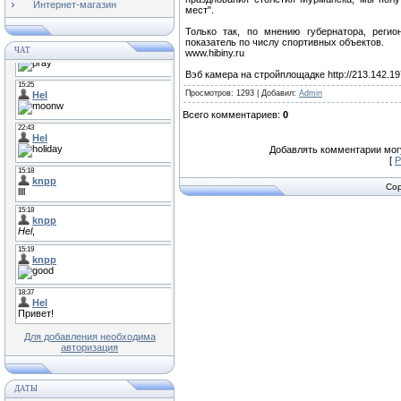
Интернет-магазин
мест".
Только так, по мнению губернатора, регио
показатель по числу спортивных объектов.
ЧАТ
www.hibiny.ru
Вэб камера на стройплощадке http://213.142.19
Просмотров
: 1293 |
Добавил
:
Admin
Всего комментариев
:
0
Добавлять комментарии могу
[
Р
Cop
Для добавления необходима
авторизация
ДАТЫ