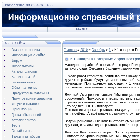
Воскресенье, 09.08.2026, 14:20
Информационно справочный р
ГЛАВНАЯ
МЕНЮ САЙТА
Главная страница
Главная
»
2010
»
Октябрь
»
1
» К 1 января в П
Информация о сайте
К 1 января в Полярных Зорях постро
Форум
Находясь с рабочей поездкой в городе Пол
Фотоальбомы
детского сада. Сегодня в будущем здании уже
Каталог файлов
О ходе работ строители отчитываются каждую 
Каталог статей
других стройках будут установлены веб к
Гостевая книга
желающие. При удачном раскладе, к 1 янва
последним технологиям, с подогреваемыми по
Обратная связь
Продуктовые магазины
Дмитрий Дмитриенко заявил: "Мы специальн
Промтоварные магазины
сооружений. Проходили спецэкспертизу, ве
строить исключительно по этим технологиям.
Услуги и питание
Это под все ГОСТы попадает".
Организации
Технологии и сроки строительства диктуют со
лет, а сейчас. А ещё рядом с садиком стоит ц
Доска объявлений
Каталог сайтов
Задачи региональные власти ставят амбициоз
двух лет, и за два года строительство 14 спор
Тесты
Онлайн игры
Дмитрий Дмитриенко говорит: "Есть определ
Совместное финансирование. Мы выделяем д
Такси и автобусы
празднования столетия Мурманска, мы пол